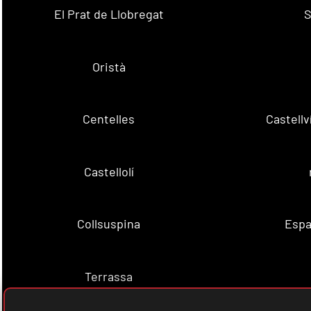
El Prat de Llobregat
S
Oristà
Centelles
Castell
Castellolí
Collsuspina
Espa
Terrassa