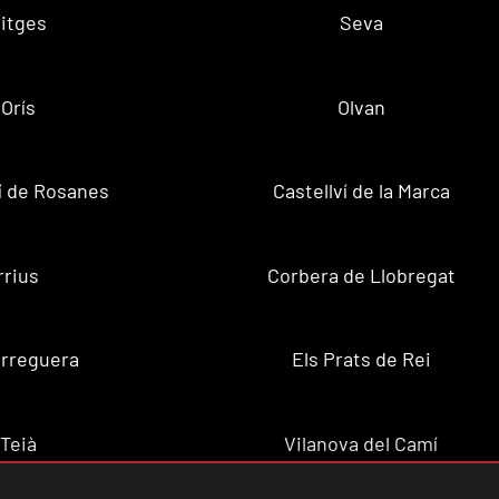
itges
Seva
Orís
Olvan
ví de Rosanes
Castellví de la Marca
rrius
Corbera de Llobregat
rreguera
Els Prats de Rei
Teià
Vilanova del Camí