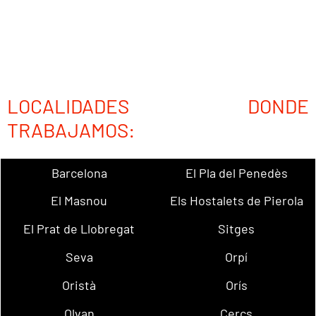
LOCALIDADES DONDE
TRABAJAMOS:
Barcelona
El Pla del Penedès
El Masnou
Els Hostalets de Pierola
El Prat de Llobregat
Sitges
Seva
Orpí
Oristà
Orís
Olvan
Cercs