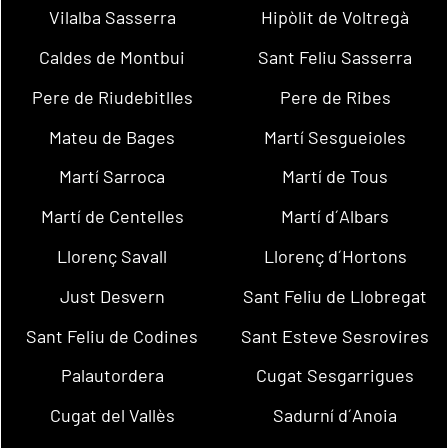
Vilalba Sasserra
Hipòlit de Voltregà
Caldes de Montbui
Sant Feliu Sasserra
Pere de Riudebitlles
Pere de Ribes
Mateu de Bages
Martí Sesgueioles
Martí Sarroca
Martí de Tous
Martí de Centelles
Martí d´Albars
Llorenç Savall
Llorenç d´Hortons
Just Desvern
Sant Feliu de Llobregat
Sant Feliu de Codines
Sant Esteve Sesrovires
Palautordera
Cugat Sesgarrigues
Cugat del Vallès
Sadurní d´Anoia