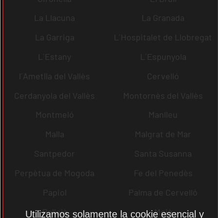
La Llacuna
La Granada
La Garriga
L´Hospitalet de Llobregat
L´Estany
L´Espunyola
l´Ametlla del Vallès
Cervelló
Cerdanyola del Vallès
Montornès del Vallès
Montmeló
Manlleu
Malla
Malgrat de Mar
Santpedor
Santa Susanna
Perpètua de Mogoda
Fe del Penedès
Papiol
Palma de Cervelló
Pallejà
Moià
Utilizamos solamente la cookie esencial y