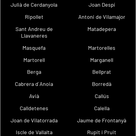
Julià de Cerdanyola
Joan Despí
Ripollet
Antoni de Vilamajor
Sant Andreu de
Matadepera
Llavaneres
Masquefa
Martorelles
Martorell
Marganell
Berga
Bellprat
Cabrera d´Anoia
Borredà
Avià
Callús
Calldetenes
Calella
Joan de Vilatorrada
Jaume de Frontanyà
Iscle de Vallalta
Rupit i Pruit