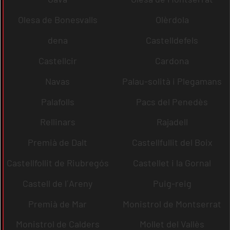
Olesa de Bonesvalls
Olèrdola
dena
Castelldefels
Castellcir
Cardona
Navas
Palau-solità i Plegamans
Palafolls
Pacs del Penedès
Rellinars
Rajadell
Premià de Dalt
Castellfullit del Boix
Castellfollit de Riubregós
Castellet i la Gornal
Castell de l´Areny
Puig-reig
Premià de Mar
Monistrol de Montserrat
Monistrol de Calders
Mollet del Vallès