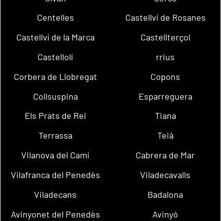
Centelles
Castellví de Rosanes
Castellví de la Marca
Castellterçol
Castellolí
rrius
Corbera de Llobregat
Copons
Collsuspina
Esparreguera
Els Prats de Rei
Tiana
Terrassa
Teià
Vilanova del Camí
Cabrera de Mar
Vilafranca del Penedès
Viladecavalls
Viladecans
Badalona
Avinyonet del Penedès
Avinyó