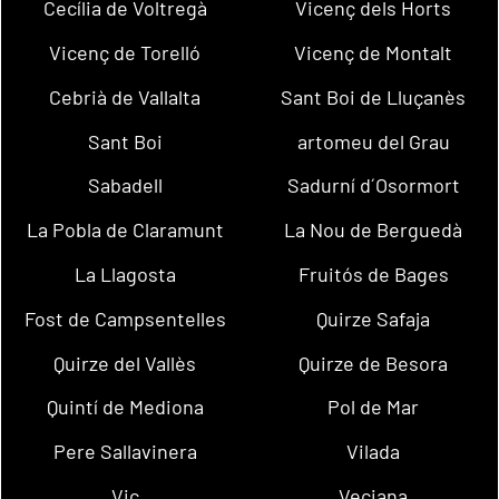
Cecília de Voltregà
Vicenç dels Horts
Vicenç de Torelló
Vicenç de Montalt
Cebrià de Vallalta
Sant Boi de Lluçanès
Sant Boi
artomeu del Grau
Sabadell
Sadurní d´Osormort
La Pobla de Claramunt
La Nou de Berguedà
La Llagosta
Fruitós de Bages
Fost de Campsentelles
Quirze Safaja
Quirze del Vallès
Quirze de Besora
Quintí de Mediona
Pol de Mar
Pere Sallavinera
Vilada
Vic
Veciana