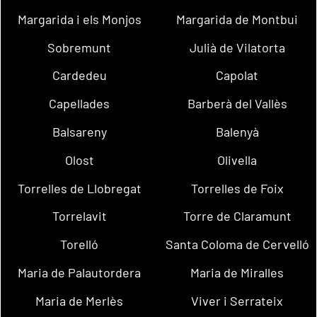
Margarida i els Monjos
Margarida de Montbui
Sobremunt
Julià de Vilatorta
Cardedeu
Capolat
Capellades
Barberà del Vallès
Balsareny
Balenyà
Olost
Olivella
Torrelles de Llobregat
Torrelles de Foix
Torrelavit
Torre de Claramunt
Torelló
Santa Coloma de Cervelló
Maria de Palautordera
Maria de Miralles
Maria de Merlès
Viver i Serrateix