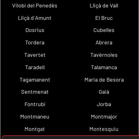
Vilobí del Penedès
Lliçà de Vall
Lliçà d´Amunt
El Bruc
Dosrius
Cubelles
Tordera
Abrera
Tavertet
Tavèrnoles
Taradell
Talamanca
Tagamanent
Maria de Besora
Sentmenat
Gaià
Fontrubí
Jorba
Montmaneu
Montmajor
Montgat
Montesquiu