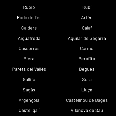
Rubió
Rubí
Roda de Ter
Artés
Calders
Calaf
Aiguafreda
Aguilar de Segarra
Casserres
Carme
Piera
Perafita
Parets del Vallès
Begues
Gallifa
Sora
Sagàs
Lluçà
Argençola
Castellnou de Bages
Castellgalí
Vilanova de Sau