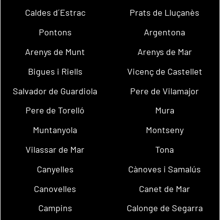
Caldes d´Estrac
Prats de Lluçanès
Pontons
Argentona
Arenys de Munt
Arenys de Mar
Bigues i Riells
Vicenç de Castellet
Salvador de Guardiola
Pere de Vilamajor
Pere de Torelló
Mura
Muntanyola
Montseny
Vilassar de Mar
Tona
Canyelles
Cànoves i Samalús
Canovelles
Canet de Mar
Campins
Calonge de Segarra