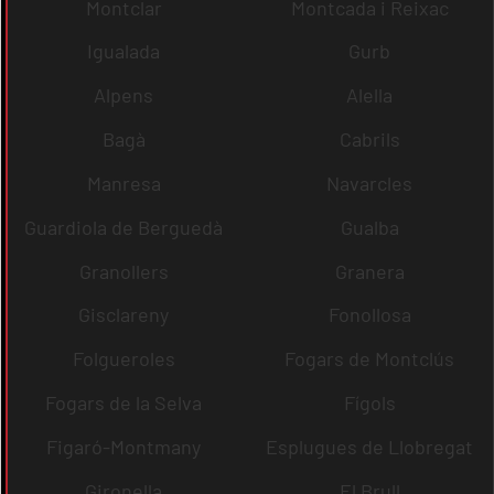
Montclar
Montcada i Reixac
Igualada
Gurb
Alpens
Alella
Bagà
Cabrils
Manresa
Navarcles
Guardiola de Berguedà
Gualba
Granollers
Granera
Gisclareny
Fonollosa
Folgueroles
Fogars de Montclús
Fogars de la Selva
Fígols
Figaró-Montmany
Esplugues de Llobregat
Gironella
El Brull