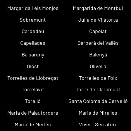
Margarida i els Monjos
Margarida de Montbui
Sobremunt
Julià de Vilatorta
Cardedeu
Capolat
Capellades
Barberà del Vallès
Balsareny
Balenyà
Olost
Olivella
Torrelles de Llobregat
Torrelles de Foix
Torrelavit
Torre de Claramunt
Torelló
Santa Coloma de Cervelló
Maria de Palautordera
Maria de Miralles
Maria de Merlès
Viver i Serrateix