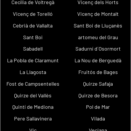
Cecília de Voltregà
Vicenç dels Horts
Vicenç de Torelló
Vicenç de Montalt
Cebrià de Vallalta
Sant Boi de Lluçanès
Sant Boi
artomeu del Grau
Sabadell
Sadurní d´Osormort
La Pobla de Claramunt
La Nou de Berguedà
La Llagosta
Fruitós de Bages
Fost de Campsentelles
Quirze Safaja
Quirze del Vallès
Quirze de Besora
Quintí de Mediona
Pol de Mar
Pere Sallavinera
Vilada
Vic
Veciana