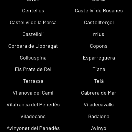
Centelles
Castellví de Rosanes
Castellví de la Marca
Castellterçol
Castellolí
rrius
Corbera de Llobregat
Copons
Collsuspina
Esparreguera
Els Prats de Rei
Tiana
Terrassa
Teià
Vilanova del Camí
Cabrera de Mar
Vilafranca del Penedès
Viladecavalls
Viladecans
Badalona
Avinyonet del Penedès
Avinyó