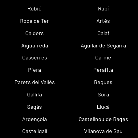
Rubió
Rubí
Roda de Ter
Artés
Calders
Calaf
Aiguafreda
Aguilar de Segarra
Casserres
Carme
Piera
Perafita
Parets del Vallès
Begues
Gallifa
Sora
Sagàs
Lluçà
Argençola
Castellnou de Bages
Castellgalí
Vilanova de Sau