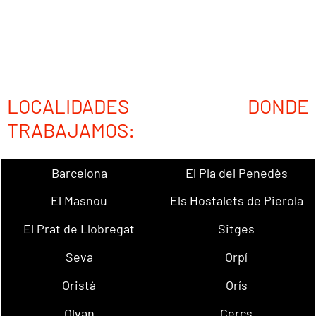
LOCALIDADES DONDE
TRABAJAMOS:
Barcelona
El Pla del Penedès
El Masnou
Els Hostalets de Pierola
El Prat de Llobregat
Sitges
Seva
Orpí
Oristà
Orís
Olvan
Cercs