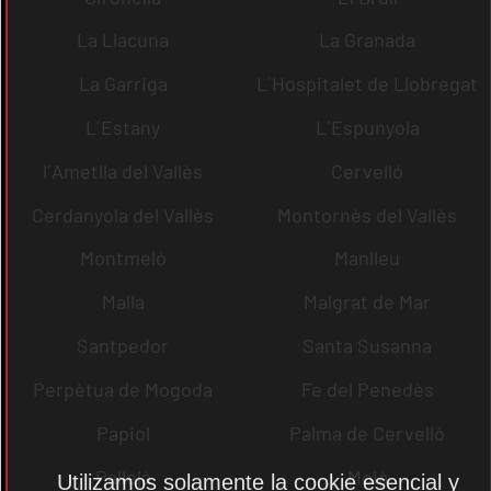
La Llacuna
La Granada
La Garriga
L´Hospitalet de Llobregat
L´Estany
L´Espunyola
l´Ametlla del Vallès
Cervelló
Cerdanyola del Vallès
Montornès del Vallès
Montmeló
Manlleu
Malla
Malgrat de Mar
Santpedor
Santa Susanna
Perpètua de Mogoda
Fe del Penedès
Papiol
Palma de Cervelló
Pallejà
Moià
Utilizamos solamente la cookie esencial y