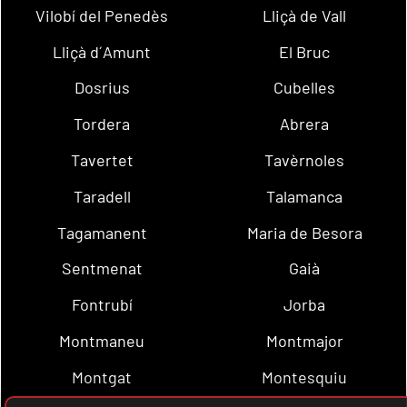
Vilobí del Penedès
Lliçà de Vall
Lliçà d´Amunt
El Bruc
Dosrius
Cubelles
Tordera
Abrera
Tavertet
Tavèrnoles
Taradell
Talamanca
Tagamanent
Maria de Besora
Sentmenat
Gaià
Fontrubí
Jorba
Montmaneu
Montmajor
Montgat
Montesquiu