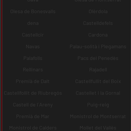
Olesa de Bonesvalls
Olèrdola
dena
Castelldefels
Castellcir
Cardona
Navas
Palau-solità i Plegamans
Palafolls
Pacs del Penedès
Rellinars
Rajadell
Premià de Dalt
Castellfullit del Boix
Castellfollit de Riubregós
Castellet i la Gornal
Castell de l´Areny
Puig-reig
Premià de Mar
Monistrol de Montserrat
Monistrol de Calders
Mollet del Vallès