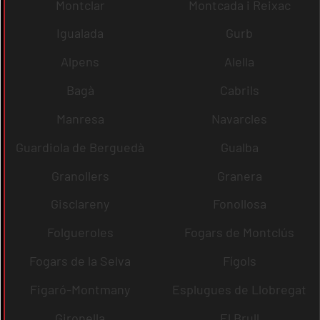
Montclar
Montcada i Reixac
Igualada
Gurb
Alpens
Alella
Bagà
Cabrils
Manresa
Navarcles
Guardiola de Berguedà
Gualba
Granollers
Granera
Gisclareny
Fonollosa
Folgueroles
Fogars de Montclús
Fogars de la Selva
Fígols
Figaró-Montmany
Esplugues de Llobregat
Gironella
El Brull