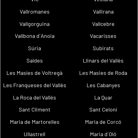
Vallromanes
Vallirana
Vallgorguina
Vallcebre
Vallbona d´Anoia
Vacarisses
Súria
Subirats
Saldes
Llinars del Vallès
Les Masíes de Voltregà
Les Masies de Roda
Les Franqueses del Vallès
Les Cabanyes
La Roca del Vallès
La Quar
Sant Climent
Sant Celoni
Maria de Martorelles
Maria de Corcó
Ullastrell
Maria d´Oló