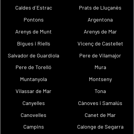
Caldes d´Estrac
Prats de Lluçanès
Pontons
Argentona
Arenys de Munt
Arenys de Mar
Bigues i Riells
Vicenç de Castellet
Salvador de Guardiola
Pere de Vilamajor
Pere de Torelló
Mura
Muntanyola
Montseny
Vilassar de Mar
Tona
Canyelles
Cànoves i Samalús
Canovelles
Canet de Mar
Campins
Calonge de Segarra