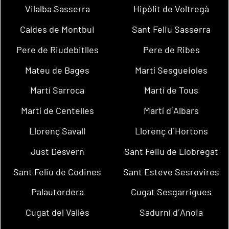
Vilalba Sasserra
Hipòlit de Voltregà
Caldes de Montbui
Sant Feliu Sasserra
Pere de Riudebitlles
Pere de Ribes
Mateu de Bages
Martí Sesgueioles
Martí Sarroca
Martí de Tous
Martí de Centelles
Martí d´Albars
Llorenç Savall
Llorenç d´Hortons
Just Desvern
Sant Feliu de Llobregat
Sant Feliu de Codines
Sant Esteve Sesrovires
Palautordera
Cugat Sesgarrigues
Cugat del Vallès
Sadurní d´Anoia