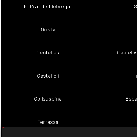
El Prat de Llobregat
S
Oristà
Centelles
Castell
Castellolí
Collsuspina
Espa
Terrassa