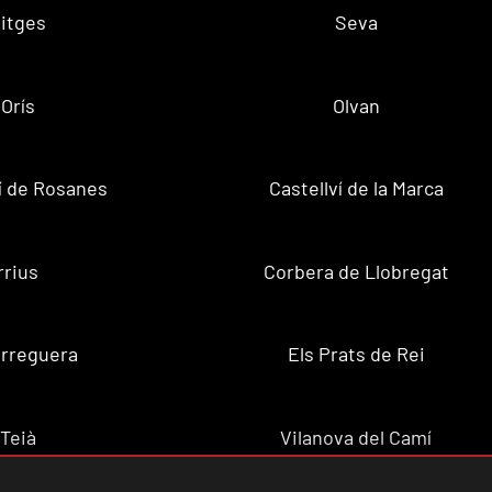
itges
Seva
Orís
Olvan
ví de Rosanes
Castellví de la Marca
rrius
Corbera de Llobregat
rreguera
Els Prats de Rei
Teià
Vilanova del Camí