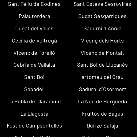
Sant Feliu de Codines
Sant Esteve Sesrovires
Palautordera
Cugat Sesgarrigues
Cugat del Vallès
Sadurní d´Anoia
Cecília de Voltregà
Vicenç dels Horts
Vicenç de Torelló
Vicenç de Montalt
Cebrià de Vallalta
Sant Boi de Lluçanès
Sant Boi
artomeu del Grau
Sabadell
Sadurní d´Osormort
La Pobla de Claramunt
La Nou de Berguedà
La Llagosta
Fruitós de Bages
Fost de Campsentelles
Quirze Safaja