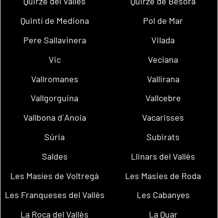
Quirze del Vallès
Quirze de Besora
Quintí de Mediona
Pol de Mar
Pere Sallavinera
Vilada
Vic
Veciana
Vallromanes
Vallirana
Vallgorguina
Vallcebre
Vallbona d´Anoia
Vacarisses
Súria
Subirats
Saldes
Llinars del Vallès
Les Masíes de Voltregà
Les Masies de Roda
Les Franqueses del Vallès
Les Cabanyes
La Roca del Vallès
La Quar