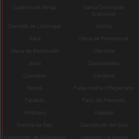
Eugènia de Berga
Santa Coloma de
Gramenet
Cornellà de Llobregat
Gelida
Gavà
Olesa de Montserrat
Olesa de Bonesvalls
Olèrdola
dena
Castelldefels
Castellcir
Cardona
Navas
Palau-solità i Plegamans
Palafolls
Pacs del Penedès
Rellinars
Rajadell
Premià de Dalt
Castellfullit del Boix
Castellfollit de Riubregós
Castellet i la Gornal