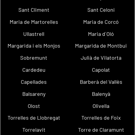
Sant Climent
Sant Celoni
Maria de Martorelles
Maria de Corcó
Ullastrell
Maria d´Oló
Margarida i els Monjos
Margarida de Montbui
Sobremunt
Julià de Vilatorta
Cardedeu
Capolat
Capellades
Barberà del Vallès
Balsareny
Balenyà
Olost
Olivella
Torrelles de Llobregat
Torrelles de Foix
Torrelavit
Torre de Claramunt