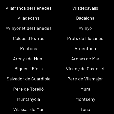
Vilafranca del Penedès
Viladecavalls
Viladecans
Badalona
Avinyonet del Penedès
Avinyó
Caldes d´Estrac
Prats de Lluçanès
Pontons
Argentona
Arenys de Munt
Arenys de Mar
Bigues i Riells
Vicenç de Castellet
Salvador de Guardiola
Pere de Vilamajor
Pere de Torelló
Mura
Muntanyola
Montseny
Vilassar de Mar
Tona