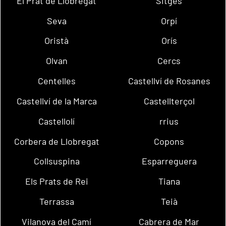
El Prat de Llobregat
Sitges
Seva
Orpí
Oristà
Orís
Olvan
Cercs
Centelles
Castellví de Rosanes
Castellví de la Marca
Castellterçol
Castellolí
rrius
Corbera de Llobregat
Copons
Collsuspina
Esparreguera
Els Prats de Rei
Tiana
Terrassa
Teià
Vilanova del Camí
Cabrera de Mar