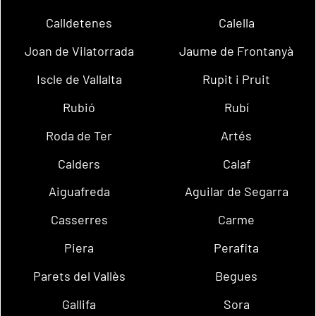
Calldetenes
Calella
Joan de Vilatorrada
Jaume de Frontanyà
Iscle de Vallalta
Rupit i Pruit
Rubió
Rubí
Roda de Ter
Artés
Calders
Calaf
Aiguafreda
Aguilar de Segarra
Casserres
Carme
Piera
Perafita
Parets del Vallès
Begues
Gallifa
Sora