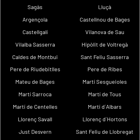
Sagàs
Lluçà
Argençola
Castellnou de Bages
Castellgalí
Vilanova de Sau
Vilalba Sasserra
Hipòlit de Voltregà
Caldes de Montbui
Sant Feliu Sasserra
Pere de Riudebitlles
Pere de Ribes
Mateu de Bages
Martí Sesgueioles
Martí Sarroca
Martí de Tous
Martí de Centelles
Martí d´Albars
Llorenç Savall
Llorenç d´Hortons
Just Desvern
Sant Feliu de Llobregat