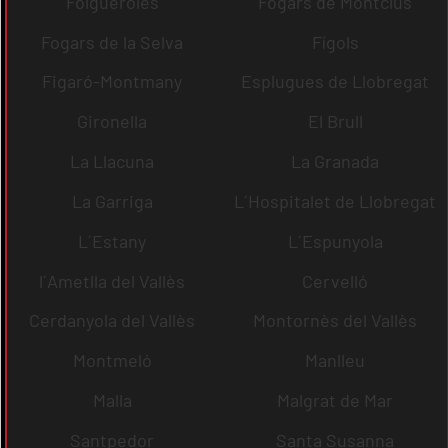
Folgueroles
Fogars de Montclús
Fogars de la Selva
Fígols
Figaró-Montmany
Esplugues de Llobregat
Gironella
El Brull
La Llacuna
La Granada
La Garriga
L´Hospitalet de Llobregat
L´Estany
L´Espunyola
l´Ametlla del Vallès
Cervelló
Cerdanyola del Vallès
Montornès del Vallès
Montmeló
Manlleu
Malla
Malgrat de Mar
Santpedor
Santa Susanna