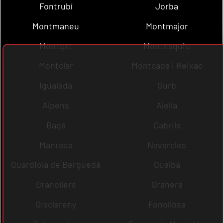
Fontrubí
Jorba
Montmaneu
Montmajor
Montgat
Montesquiu
Montclar
Montcada i Reixac
Igualada
Gurb
Alpens
Alella
Bagà
Cabrils
Manresa
Navarcles
Guardiola de Berguedà
Gualba
Granollers
Granera
Gisclareny
Fonollosa