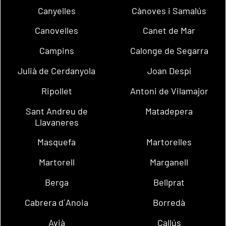
Canyelles
Cànoves i Samalús
Canovelles
Canet de Mar
Campins
Calonge de Segarra
Julià de Cerdanyola
Joan Despí
Ripollet
Antoni de Vilamajor
Sant Andreu de
Matadepera
Llavaneres
Masquefa
Martorelles
Martorell
Marganell
Berga
Bellprat
Cabrera d´Anoia
Borredà
Avià
Callús