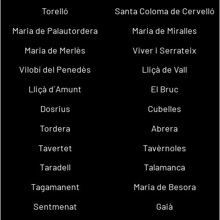
Torelló
Santa Coloma de Cervelló
Maria de Palautordera
Maria de Miralles
Maria de Merlès
Viver i Serrateix
Vilobí del Penedès
Lliçà de Vall
Lliçà d´Amunt
El Bruc
Dosrius
Cubelles
Tordera
Abrera
Tavertet
Tavèrnoles
Taradell
Talamanca
Tagamanent
Maria de Besora
Sentmenat
Gaià