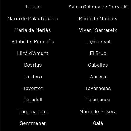
Torelló
Santa Coloma de Cervelló
Maria de Palautordera
Maria de Miralles
Maria de Merlès
Viver i Serrateix
Vilobí del Penedès
Lliçà de Vall
Lliçà d´Amunt
El Bruc
Dosrius
Cubelles
Tordera
Abrera
Tavertet
Tavèrnoles
Taradell
Talamanca
Tagamanent
Maria de Besora
Sentmenat
Gaià