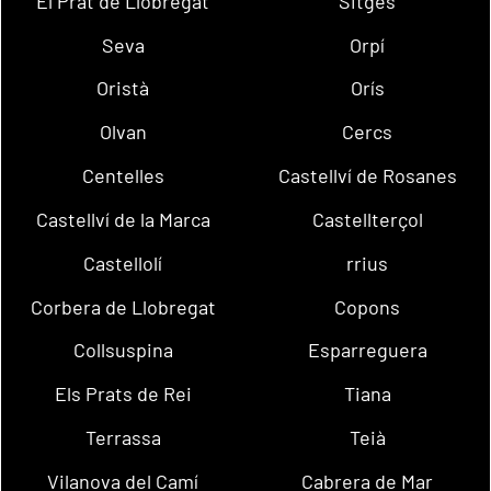
El Prat de Llobregat
Sitges
Seva
Orpí
Oristà
Orís
Olvan
Cercs
Centelles
Castellví de Rosanes
Castellví de la Marca
Castellterçol
Castellolí
rrius
Corbera de Llobregat
Copons
Collsuspina
Esparreguera
Els Prats de Rei
Tiana
Terrassa
Teià
Vilanova del Camí
Cabrera de Mar