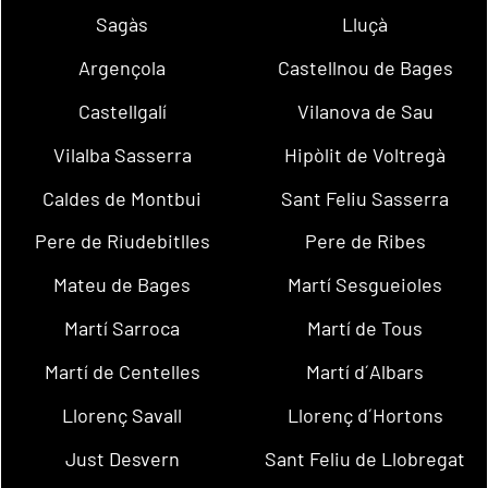
Sagàs
Lluçà
Argençola
Castellnou de Bages
Castellgalí
Vilanova de Sau
Vilalba Sasserra
Hipòlit de Voltregà
Caldes de Montbui
Sant Feliu Sasserra
Pere de Riudebitlles
Pere de Ribes
Mateu de Bages
Martí Sesgueioles
Martí Sarroca
Martí de Tous
Martí de Centelles
Martí d´Albars
Llorenç Savall
Llorenç d´Hortons
Just Desvern
Sant Feliu de Llobregat