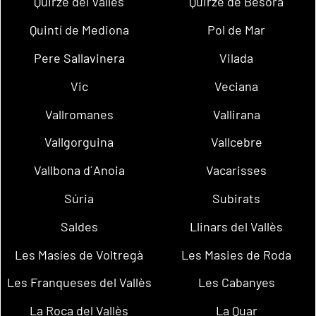
Quirze del Vallès
Quirze de Besora
Quintí de Mediona
Pol de Mar
Pere Sallavinera
Vilada
Vic
Veciana
Vallromanes
Vallirana
Vallgorguina
Vallcebre
Vallbona d´Anoia
Vacarisses
Súria
Subirats
Saldes
Llinars del Vallès
Les Masíes de Voltregà
Les Masies de Roda
Les Franqueses del Vallès
Les Cabanyes
La Roca del Vallès
La Quar