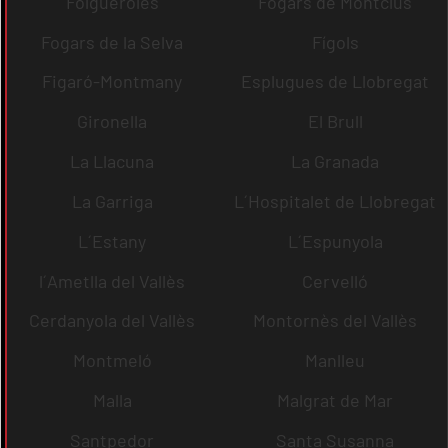
Folgueroles
Fogars de Montclús
Fogars de la Selva
Fígols
Figaró-Montmany
Esplugues de Llobregat
Gironella
El Brull
La Llacuna
La Granada
La Garriga
L´Hospitalet de Llobregat
L´Estany
L´Espunyola
l´Ametlla del Vallès
Cervelló
Cerdanyola del Vallès
Montornès del Vallès
Montmeló
Manlleu
Malla
Malgrat de Mar
Santpedor
Santa Susanna