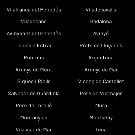
Vilafranca del Penedès
Viladecavalls
Viladecans
Badalona
Avinyonet del Penedès
Avinyó
Caldes d´Estrac
Prats de Lluçanès
Pontons
Argentona
Arenys de Munt
Arenys de Mar
Bigues i Riells
Vicenç de Castellet
Salvador de Guardiola
Pere de Vilamajor
Pere de Torelló
Mura
Muntanyola
Montseny
Vilassar de Mar
Tona