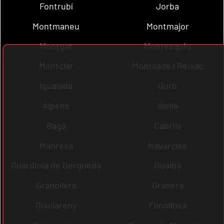
Fontrubí
Jorba
Montmaneu
Montmajor
Montgat
Montesquiu
Montclar
Montcada i Reixac
Igualada
Gurb
Alpens
Alella
Bagà
Cabrils
Manresa
Navarcles
Guardiola de Berguedà
Gualba
Granollers
Granera
Gisclareny
Fonollosa