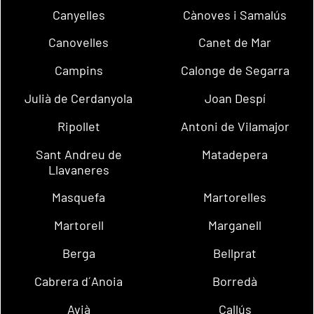
Canyelles
Cànoves i Samalús
Canovelles
Canet de Mar
Campins
Calonge de Segarra
Julià de Cerdanyola
Joan Despí
Ripollet
Antoni de Vilamajor
Sant Andreu de
Matadepera
Llavaneres
Masquefa
Martorelles
Martorell
Marganell
Berga
Bellprat
Cabrera d´Anoia
Borredà
Avià
Callús