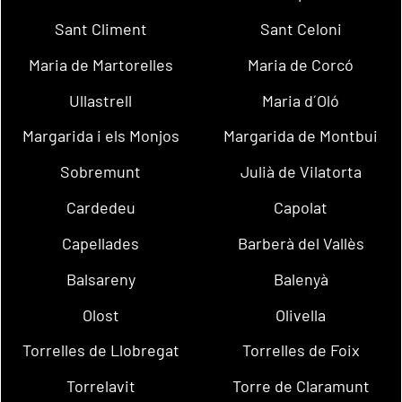
Sant Climent
Sant Celoni
Maria de Martorelles
Maria de Corcó
Ullastrell
Maria d´Oló
Margarida i els Monjos
Margarida de Montbui
Sobremunt
Julià de Vilatorta
Cardedeu
Capolat
Capellades
Barberà del Vallès
Balsareny
Balenyà
Olost
Olivella
Torrelles de Llobregat
Torrelles de Foix
Torrelavit
Torre de Claramunt