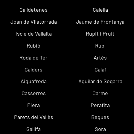
Calldetenes
Calella
Joan de Vilatorrada
Jaume de Frontanyà
Iscle de Vallalta
Rupit i Pruit
Rubió
Rubí
Roda de Ter
Artés
Calders
Calaf
Aiguafreda
Aguilar de Segarra
Casserres
Carme
Piera
Perafita
Parets del Vallès
Begues
Gallifa
Sora