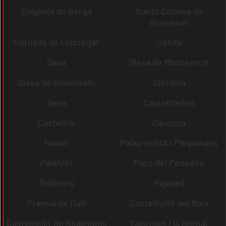
Eugènia de Berga
Santa Coloma de
Gramenet
Cornellà de Llobregat
Gelida
Gavà
Olesa de Montserrat
Olesa de Bonesvalls
Olèrdola
dena
Castelldefels
Castellcir
Cardona
Navas
Palau-solità i Plegamans
Palafolls
Pacs del Penedès
Rellinars
Rajadell
Premià de Dalt
Castellfullit del Boix
Castellfollit de Riubregós
Castellet i la Gornal