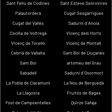
Sant Feliu de Codines
Sant Esteve Sesrovires
Palautordera
Cugat Sesgarrigues
Cugat del Vallès
Sadurní d´Anoia
Cecília de Voltregà
Vicenç dels Horts
Vicenç de Torelló
Vicenç de Montalt
Cebrià de Vallalta
Sant Boi de Lluçanès
Sant Boi
artomeu del Grau
Sabadell
Sadurní d´Osormort
La Pobla de Claramunt
La Nou de Berguedà
La Llagosta
Fruitós de Bages
Fost de Campsentelles
Quirze Safaja