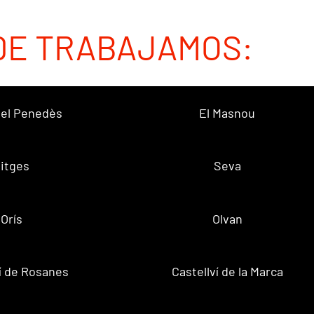
DE TRABAJAMOS:
 del Penedès
El Masnou
itges
Seva
Orís
Olvan
ví de Rosanes
Castellví de la Marca