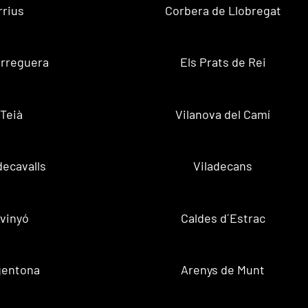
rrius
Corbera de Llobregat
rreguera
Els Prats de Rei
Teià
Vilanova del Camí
decavalls
Viladecans
vinyó
Caldes d´Estrac
gentona
Arenys de Munt