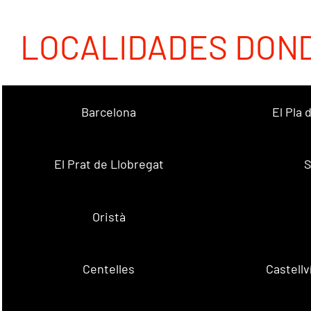
LOCALIDADES DON
Barcelona
El Pla
El Prat de Llobregat
S
Oristà
Centelles
Castell