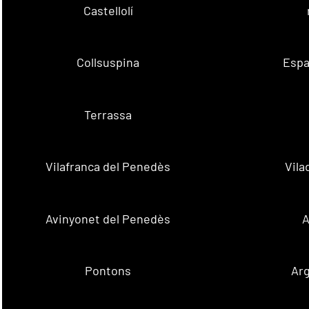
Castellolí
Collsuspina
Espa
Terrassa
Vilafranca del Penedès
Vila
Avinyonet del Penedès
A
Pontons
Ar