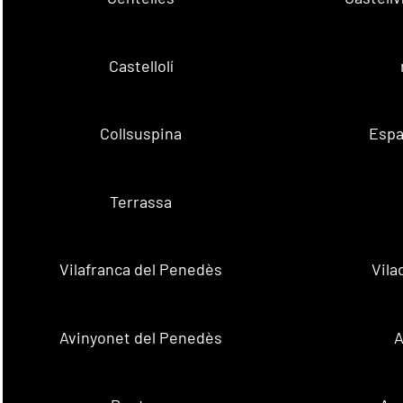
Castellolí
Collsuspina
Espa
Terrassa
Vilafranca del Penedès
Vila
Avinyonet del Penedès
A