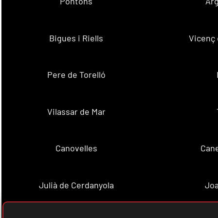
Pontons
Ar
Bigues i Riells
Vicenç 
Pere de Torelló
Vilassar de Mar
Canovelles
Cane
Julià de Cerdanyola
Joa