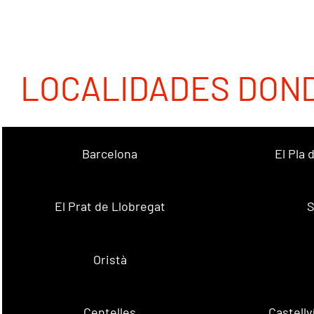
LOCALIDADES DON
Barcelona
El Pla
El Prat de Llobregat
S
Oristà
Centelles
Castell