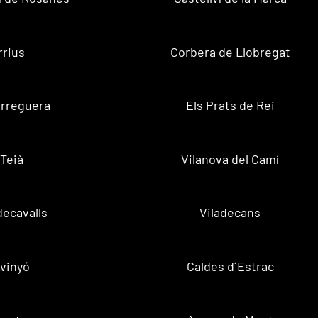
rrius
Corbera de Llobregat
rreguera
Els Prats de Rei
Teià
Vilanova del Camí
decavalls
Viladecans
vinyó
Caldes d´Estrac