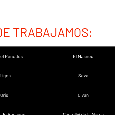
DE TRABAJAMOS:
 del Penedès
El Masnou
itges
Seva
Orís
Olvan
ví de Rosanes
Castellví de la Marca