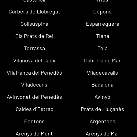
Corbera de Llobregat
Copons
Collsuspina
Esparreguera
Els Prats de Rei
Tiana
Terrassa
Teià
Vilanova del Camí
Cabrera de Mar
Vilafranca del Penedès
Viladecavalls
Viladecans
Badalona
Avinyonet del Penedès
Avinyó
Caldes d´Estrac
Prats de Lluçanès
Pontons
Argentona
Arenys de Munt
Arenys de Mar