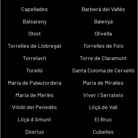
Capellades
Barberà del Vallès
Balsareny
Balenyà
Olost
Olivella
Torrelles de Llobregat
Torrelles de Foix
Torrelavit
Torre de Claramunt
Torelló
Santa Coloma de Cervelló
Maria de Palautordera
Maria de Miralles
Maria de Merlès
Viver i Serrateix
Vilobí del Penedès
Lliçà de Vall
Lliçà d´Amunt
El Bruc
Dosrius
Cubelles