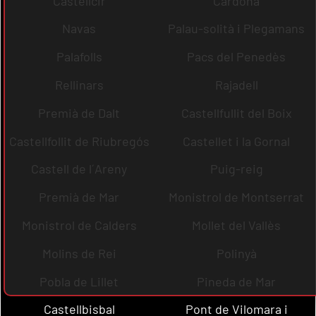
Castellcir
Cardona
Navas
Palau-solità i Plegamans
Palafolls
Pacs del Penedès
Rellinars
Rajadell
Premià de Dalt
Castellfullit del Boix
Castellfollit de Riubregós
Castellet i la Gornal
Castell de l´Areny
Puig-reig
Premià de Mar
Monistrol de Montserrat
Monistrol de Calders
Mollet del Vallès
Molins de Rei
Polinyà
Pobla de Lillet
Pineda de Mar
Castellbisbal
Pont de Vilomara i