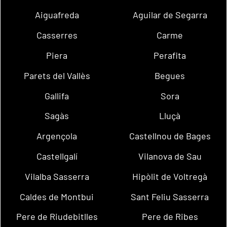
Aiguafreda
Aguilar de Segarra
Casserres
Carme
Piera
Perafita
Parets del Vallès
Begues
Gallifa
Sora
Sagàs
Lluçà
Argençola
Castellnou de Bages
Castellgalí
Vilanova de Sau
Vilalba Sasserra
Hipòlit de Voltregà
Caldes de Montbui
Sant Feliu Sasserra
Pere de Riudebitlles
Pere de Ribes