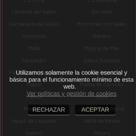
l´Ametlla del Vallès
Cervelló
Cerdanyola del Vallès
Montornès del Vallès
Montmeló
Manlleu
Malla
Malgrat de Mar
Santpedor
Santa Susanna
Perpètua de Mogoda
Fe del Penedès
Utilizamos solamente la cookie esencial y
básica para el funcionamiento mínimo de esta
Papiol
Palma de Cervelló
web.
Ver políticas y gestión de cookies
Pallejà
Moià
Mediona
Andreu de la Barca
RECHAZAR
ACEPTAR
Agustí de Lluçanès
Adrià de Besòs
Sallent
Mataró