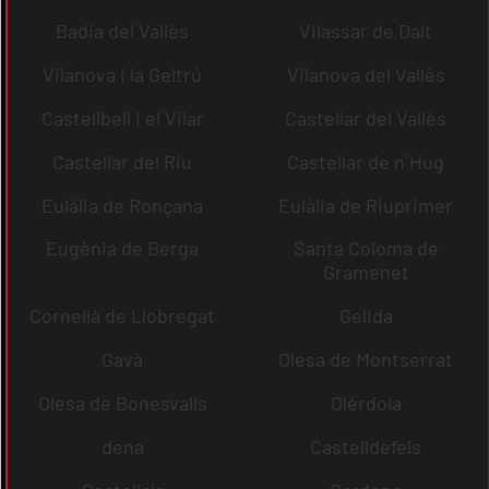
Badia del Vallès
Vilassar de Dalt
Vilanova i la Geltrú
Vilanova del Vallès
Castellbell i el Vilar
Castellar del Vallès
Castellar del Riu
Castellar de n´Hug
Eulàlia de Ronçana
Eulàlia de Riuprimer
Eugènia de Berga
Santa Coloma de
Gramenet
Cornellà de Llobregat
Gelida
Gavà
Olesa de Montserrat
Olesa de Bonesvalls
Olèrdola
dena
Castelldefels