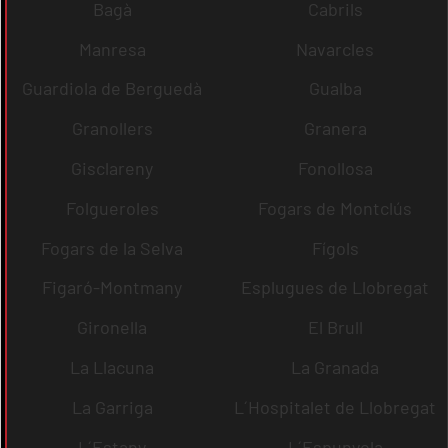
Bagà
Cabrils
Manresa
Navarcles
Guardiola de Berguedà
Gualba
Granollers
Granera
Gisclareny
Fonollosa
Folgueroles
Fogars de Montclús
Fogars de la Selva
Fígols
Figaró-Montmany
Esplugues de Llobregat
Gironella
El Brull
La Llacuna
La Granada
La Garriga
L´Hospitalet de Llobregat
L´Estany
L´Espunyola