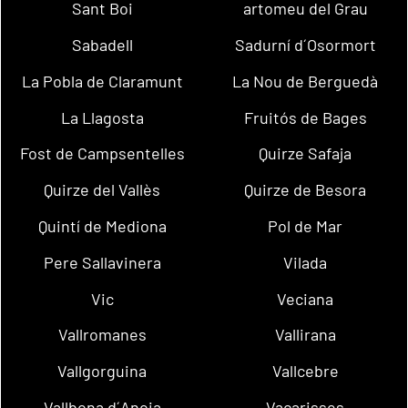
Sant Boi
artomeu del Grau
Sabadell
Sadurní d´Osormort
La Pobla de Claramunt
La Nou de Berguedà
La Llagosta
Fruitós de Bages
Fost de Campsentelles
Quirze Safaja
Quirze del Vallès
Quirze de Besora
Quintí de Mediona
Pol de Mar
Pere Sallavinera
Vilada
Vic
Veciana
Vallromanes
Vallirana
Vallgorguina
Vallcebre
Vallbona d´Anoia
Vacarisses