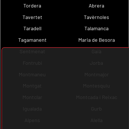
Tordera
Abrera
Tavertet
Tavèrnoles
Taradell
Talamanca
Tagamanent
Maria de Besora
Sentmenat
Gaià
Fontrubí
Jorba
Montmaneu
Montmajor
Montgat
Montesquiu
Montclar
Montcada i Reixac
Igualada
Gurb
Alpens
Alella