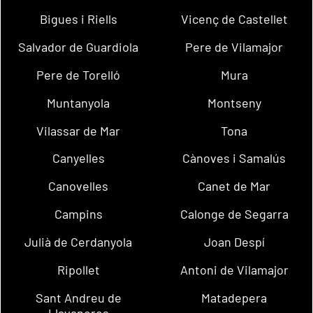
Bigues i Riells
Vicenç de Castellet
Salvador de Guardiola
Pere de Vilamajor
Pere de Torelló
Mura
Muntanyola
Montseny
Vilassar de Mar
Tona
Canyelles
Cànoves i Samalús
Canovelles
Canet de Mar
Campins
Calonge de Segarra
Julià de Cerdanyola
Joan Despí
Ripollet
Antoni de Vilamajor
Sant Andreu de
Matadepera
Llavaneres