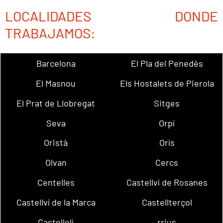
LOCALIDADES DONDE
TRABAJAMOS:
Barcelona
El Pla del Penedès
El Masnou
Els Hostalets de Pierola
El Prat de Llobregat
Sitges
Seva
Orpí
Oristà
Orís
Olvan
Cercs
Centelles
Castellví de Rosanes
Castellví de la Marca
Castellterçol
Castellolí
rrius