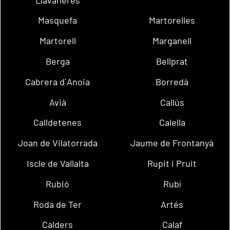
Masquefa
Martorelles
Martorell
Marganell
Berga
Bellprat
Cabrera d´Anoia
Borredà
Avià
Callús
Calldetenes
Calella
Joan de Vilatorrada
Jaume de Frontanyà
Iscle de Vallalta
Rupit i Pruit
Rubió
Rubí
Roda de Ter
Artés
Calders
Calaf