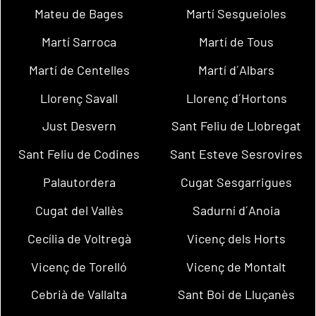
Mateu de Bages
Martí Sesgueioles
Martí Sarroca
Martí de Tous
Martí de Centelles
Martí d´Albars
Llorenç Savall
Llorenç d´Hortons
Just Desvern
Sant Feliu de Llobregat
Sant Feliu de Codines
Sant Esteve Sesrovires
Palautordera
Cugat Sesgarrigues
Cugat del Vallès
Sadurní d´Anoia
Cecília de Voltregà
Vicenç dels Horts
Vicenç de Torelló
Vicenç de Montalt
Cebrià de Vallalta
Sant Boi de Lluçanès