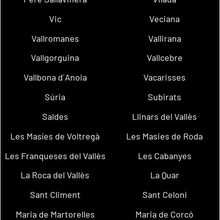
Vic
Veciana
Vallromanes
Vallirana
Vallgorguina
Vallcebre
Vallbona d´Anoia
Vacarisses
Súria
Subirats
Saldes
Llinars del Vallès
Les Masíes de Voltregà
Les Masies de Roda
Les Franqueses del Vallès
Les Cabanyes
La Roca del Vallès
La Quar
Sant Climent
Sant Celoni
Maria de Martorelles
Maria de Corcó