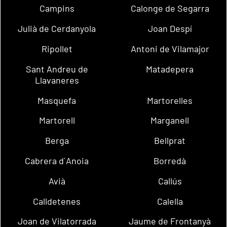
Campins
Calonge de Segarra
Julià de Cerdanyola
Joan Despí
Ripollet
Antoni de Vilamajor
Sant Andreu de
Matadepera
Llavaneres
Masquefa
Martorelles
Martorell
Marganell
Berga
Bellprat
Cabrera d´Anoia
Borredà
Avià
Callús
Calldetenes
Calella
Joan de Vilatorrada
Jaume de Frontanyà