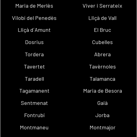
Maria de Merlès
Viver i Serrateix
Vilobí del Penedès
Lliçà de Vall
Lliçà d´Amunt
El Bruc
Dosrius
Cubelles
Tordera
Abrera
Tavertet
Tavèrnoles
Taradell
Talamanca
Tagamanent
Maria de Besora
Sentmenat
Gaià
Fontrubí
Jorba
Montmaneu
Montmajor