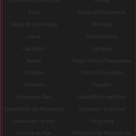
Gavà
Olesa de Montserrat
Olesa de Bonesvalls
Olèrdola
dena
Castelldefels
Castellcir
Cardona
Navas
Palau-solità i Plegamans
Palafolls
Pacs del Penedès
Rellinars
Rajadell
Premià de Dalt
Castellfullit del Boix
Castellfollit de Riubregós
Castellet i la Gornal
Castell de l´Areny
Puig-reig
Premià de Mar
Monistrol de Montserrat