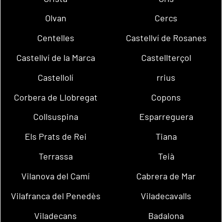
Olvan
Cercs
Centelles
Castellví de Rosanes
Castellví de la Marca
Castellterçol
Castellolí
rrius
Corbera de Llobregat
Copons
Collsuspina
Esparreguera
Els Prats de Rei
Tiana
Terrassa
Teià
Vilanova del Camí
Cabrera de Mar
Vilafranca del Penedès
Viladecavalls
Viladecans
Badalona