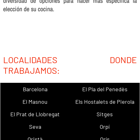
diversidad de opciones para hacer más especí­fica la
elección de su cocina.
LOCALIDADES DONDE
TRABAJAMOS:
Barcelona
El Pla del Penedès
El Masnou
Els Hostalets de Pierola
El Prat de Llobregat
Sitges
Seva
Orpí
Oristà
Orís