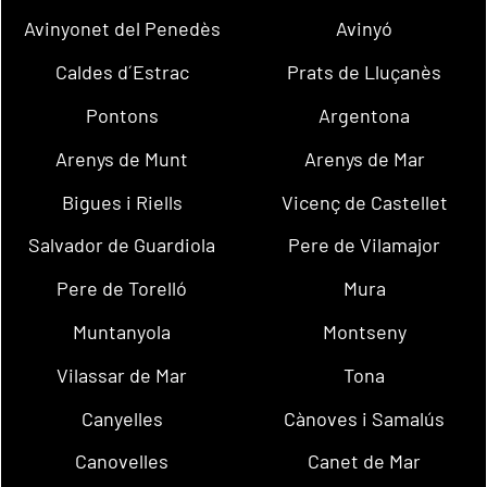
Avinyonet del Penedès
Avinyó
Caldes d´Estrac
Prats de Lluçanès
Pontons
Argentona
Arenys de Munt
Arenys de Mar
Bigues i Riells
Vicenç de Castellet
Salvador de Guardiola
Pere de Vilamajor
Pere de Torelló
Mura
Muntanyola
Montseny
Vilassar de Mar
Tona
Canyelles
Cànoves i Samalús
Canovelles
Canet de Mar