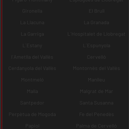
Gironella
El Brull
La Llacuna
La Granada
La Garriga
L´Hospitalet de Llobregat
L´Estany
L´Espunyola
l´Ametlla del Vallès
Cervelló
Cerdanyola del Vallès
Montornès del Vallès
Montmeló
Manlleu
Malla
Malgrat de Mar
Santpedor
Santa Susanna
Perpètua de Mogoda
Fe del Penedès
Papiol
Palma de Cervelló