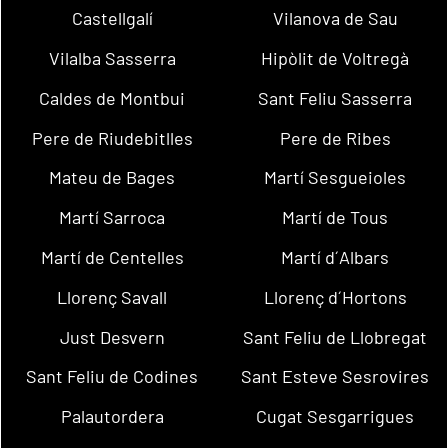
Castellgalí
Vilanova de Sau
Vilalba Sasserra
Hipòlit de Voltregà
Caldes de Montbui
Sant Feliu Sasserra
Pere de Riudebitlles
Pere de Ribes
Mateu de Bages
Martí Sesgueioles
Martí Sarroca
Martí de Tous
Martí de Centelles
Martí d´Albars
Llorenç Savall
Llorenç d´Hortons
Just Desvern
Sant Feliu de Llobregat
Sant Feliu de Codines
Sant Esteve Sesrovires
Palautordera
Cugat Sesgarrigues