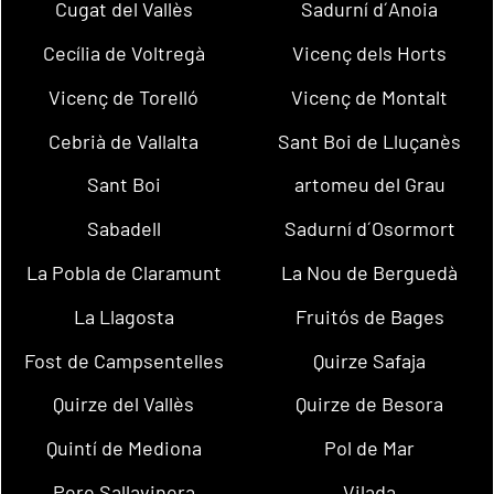
Cugat del Vallès
Sadurní d´Anoia
Cecília de Voltregà
Vicenç dels Horts
Vicenç de Torelló
Vicenç de Montalt
Cebrià de Vallalta
Sant Boi de Lluçanès
Sant Boi
artomeu del Grau
Sabadell
Sadurní d´Osormort
La Pobla de Claramunt
La Nou de Berguedà
La Llagosta
Fruitós de Bages
Fost de Campsentelles
Quirze Safaja
Quirze del Vallès
Quirze de Besora
Quintí de Mediona
Pol de Mar
Pere Sallavinera
Vilada