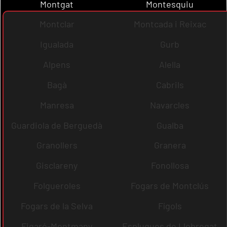
Montgat
Montesquiu
Montclar
Montcada i Reixac
Igualada
Gurb
Alpens
Alella
Bagà
Cabrils
Manresa
Navarcles
Guardiola de Berguedà
Gualba
Granollers
Granera
Gisclareny
Fonollosa
Folgueroles
Fogars de Montclús
Fogars de la Selva
Fígols
Figaró-Montmany
Esplugues de Llobregat