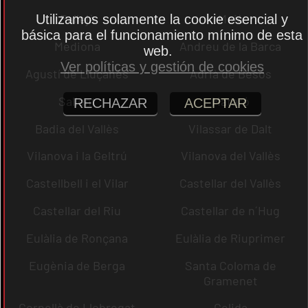
Pallejà
Moià
Utilizamos solamente la cookie esencial y
básica para el funcionamiento mínimo de esta
Mediona
Andreu de la Barca
web.
Ver políticas y gestión de cookies
Agustí de Lluçanès
Adrià de Besòs
Sallent
Mataró
RECHAZAR
ACEPTAR
Badia del Vallès
Vilassar de Dalt
Vilanova i la Geltrú
Vilanova del Vallès
Castellbell i el Vilar
Castellar del Vallès
Castellar del Riu
Castellar de n´Hug
Eulàlia de Ronçana
Eulàlia de Riuprimer
Eugènia de Berga
Santa Coloma de
Gramenet
Cornellà de Llobregat
Gelida