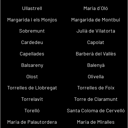
Ullastrell
Maria d´Oló
Margarida i els Monjos
Margarida de Montbui
Sobremunt
Julià de Vilatorta
Cardedeu
Capolat
Capellades
Barberà del Vallès
Balsareny
Balenyà
Olost
Olivella
Torrelles de Llobregat
Torrelles de Foix
Torrelavit
Torre de Claramunt
Torelló
Santa Coloma de Cervelló
Maria de Palautordera
Maria de Miralles