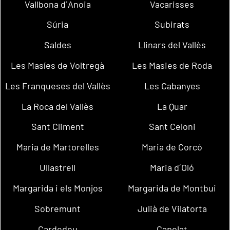
Vallbona d´Anoia
Vacarisses
Súria
Subirats
Saldes
Llinars del Vallès
Les Masíes de Voltregà
Les Masies de Roda
Les Franqueses del Vallès
Les Cabanyes
La Roca del Vallès
La Quar
Sant Climent
Sant Celoni
Maria de Martorelles
Maria de Corcó
Ullastrell
Maria d´Oló
Margarida i els Monjos
Margarida de Montbui
Sobremunt
Julià de Vilatorta
Cardedeu
Capolat