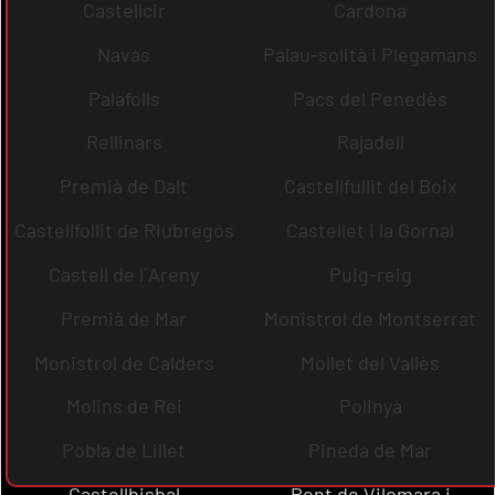
Castellcir
Cardona
Navas
Palau-solità i Plegamans
Palafolls
Pacs del Penedès
Rellinars
Rajadell
Premià de Dalt
Castellfullit del Boix
Castellfollit de Riubregós
Castellet i la Gornal
Castell de l´Areny
Puig-reig
Premià de Mar
Monistrol de Montserrat
Monistrol de Calders
Mollet del Vallès
Molins de Rei
Polinyà
Pobla de Lillet
Pineda de Mar
Castellbisbal
Pont de Vilomara i