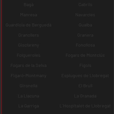
Bagà
Cabrils
Manresa
Navarcles
Guardiola de Berguedà
Gualba
Granollers
Granera
Gisclareny
Fonollosa
Folgueroles
Fogars de Montclús
Fogars de la Selva
Fígols
Figaró-Montmany
Esplugues de Llobregat
Gironella
El Brull
La Llacuna
La Granada
La Garriga
L´Hospitalet de Llobregat