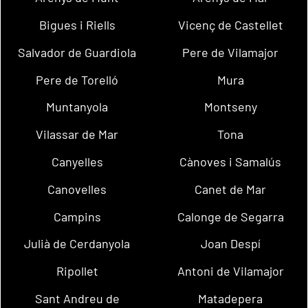
Bigues i Riells
Vicenç de Castellet
Salvador de Guardiola
Pere de Vilamajor
Pere de Torelló
Mura
Muntanyola
Montseny
Vilassar de Mar
Tona
Canyelles
Cànoves i Samalús
Canovelles
Canet de Mar
Campins
Calonge de Segarra
Julià de Cerdanyola
Joan Despí
Ripollet
Antoni de Vilamajor
Sant Andreu de
Matadepera