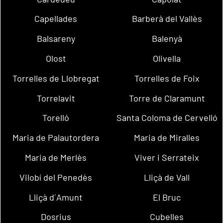
Capellades
Barberà del Vallès
Balsareny
Balenyà
Olost
Olivella
Torrelles de Llobregat
Torrelles de Foix
Torrelavit
Torre de Claramunt
Torelló
Santa Coloma de Cervelló
Maria de Palautordera
Maria de Miralles
Maria de Merlès
Viver i Serrateix
Vilobí del Penedès
Lliçà de Vall
Lliçà d´Amunt
El Bruc
Dosrius
Cubelles