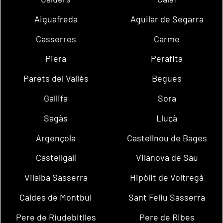
Aiguafreda
Aguilar de Segarra
Casserres
Carme
Piera
Perafita
Parets del Vallès
Begues
Gallifa
Sora
Sagàs
Lluçà
Argençola
Castellnou de Bages
Castellgalí
Vilanova de Sau
Vilalba Sasserra
Hipòlit de Voltregà
Caldes de Montbui
Sant Feliu Sasserra
Pere de Riudebitlles
Pere de Ribes