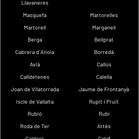
Llavaneres
Masquefa
Martorelles
Martorell
Marganell
Berga
Bellprat
Cabrera d´Anoia
Borredà
Avià
Callús
Calldetenes
Calella
Joan de Vilatorrada
Jaume de Frontanyà
Iscle de Vallalta
Rupit i Pruit
Rubió
Rubí
Roda de Ter
Artés
Calders
Calaf