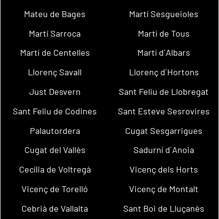
Mateu de Bages
Martí Sesgueioles
Martí Sarroca
Martí de Tous
Martí de Centelles
Martí d´Albars
Llorenç Savall
Llorenç d´Hortons
Just Desvern
Sant Feliu de Llobregat
Sant Feliu de Codines
Sant Esteve Sesrovires
Palautordera
Cugat Sesgarrigues
Cugat del Vallès
Sadurní d´Anoia
Cecília de Voltregà
Vicenç dels Horts
Vicenç de Torelló
Vicenç de Montalt
Cebrià de Vallalta
Sant Boi de Lluçanès