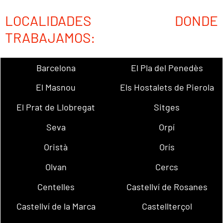
LOCALIDADES DONDE
TRABAJAMOS:
Barcelona
El Pla del Penedès
El Masnou
Els Hostalets de Pierola
El Prat de Llobregat
Sitges
Seva
Orpí
Oristà
Orís
Olvan
Cercs
Centelles
Castellví de Rosanes
Castellví de la Marca
Castellterçol