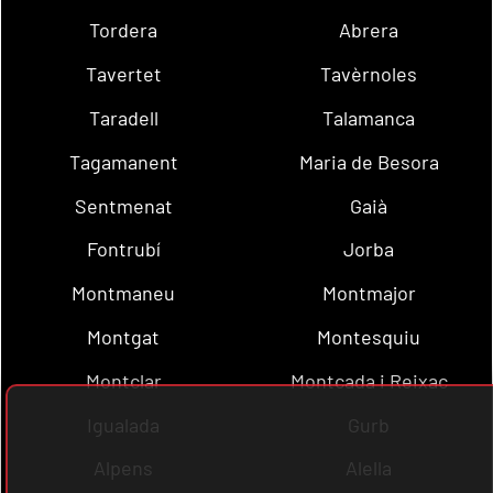
Tordera
Abrera
Tavertet
Tavèrnoles
Taradell
Talamanca
Tagamanent
Maria de Besora
Sentmenat
Gaià
Fontrubí
Jorba
Montmaneu
Montmajor
Montgat
Montesquiu
Montclar
Montcada i Reixac
Igualada
Gurb
Alpens
Alella