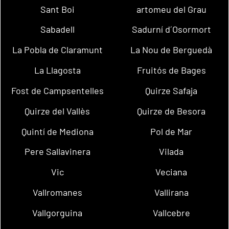
Sant Boi
artomeu del Grau
Sabadell
Sadurní d´Osormort
La Pobla de Claramunt
La Nou de Berguedà
La Llagosta
Fruitós de Bages
Fost de Campsentelles
Quirze Safaja
Quirze del Vallès
Quirze de Besora
Quintí de Mediona
Pol de Mar
Pere Sallavinera
Vilada
Vic
Veciana
Vallromanes
Vallirana
Vallgorguina
Vallcebre