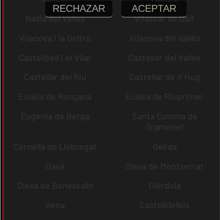
RECHAZAR
ACEPTAR
Badia del Vallès
Vilassar de Dalt
Vilanova i la Geltrú
Vilanova del Vallès
Castellbell i el Vilar
Castellar del Vallès
Castellar del Riu
Castellar de n´Hug
Eulàlia de Ronçana
Eulàlia de Riuprimer
Eugènia de Berga
Santa Coloma de
Gramenet
Cornellà de Llobregat
Gelida
Gavà
Olesa de Montserrat
Olesa de Bonesvalls
Olèrdola
dena
Castelldefels