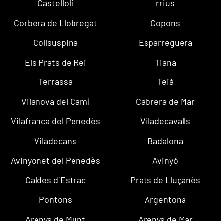
Castellolí
rrius
Corbera de Llobregat
Copons
Collsuspina
Esparreguera
Els Prats de Rei
Tiana
Terrassa
Teià
Vilanova del Camí
Cabrera de Mar
Vilafranca del Penedès
Viladecavalls
Viladecans
Badalona
Avinyonet del Penedès
Avinyó
Caldes d´Estrac
Prats de Lluçanès
Pontons
Argentona
Arenys de Munt
Arenys de Mar